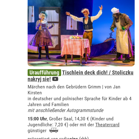
Uraufführung
Tischlein deck dich! / Stoliczku
nakryj się!
Märchen nach den Gebrüdern Grimm | von Jan
Kirsten
in deutscher und polnischer Sprache für Kinder ab 4
Jahren und Familien
mit anschließender Autogrammstunde
15:00 Uhr
,
Großer Saal
, 14,30 € (Kinder und
Jugendliche: 7,20 €) oder mit der
Theatercard
günstiger
präsentiert von
radio
eins
(rbb)