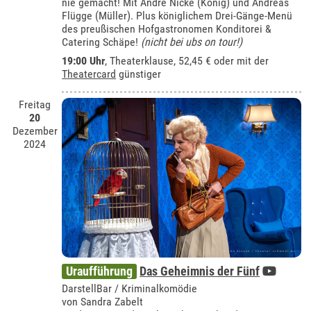
nie gemacht! Mit André Nicke (König) und Andreas
Flügge (Müller). Plus königlichem Drei-Gänge-Menü
des preußischen Hofgastronomen Konditorei &
Catering Schäpe!
(nicht bei ubs on tour!)
19:00 Uhr
,
Theaterklause
, 52,45 € oder mit der
Theatercard
günstiger
Freitag
20
Dezember
2024
Uraufführung
Das Geheimnis der Fünf
DarstellBar / Kriminalkomödie
von Sandra Zabelt