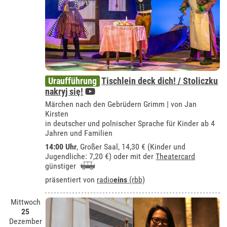
Uraufführung
Tischlein deck dich! / Stoliczku
nakryj się!
Märchen nach den Gebrüdern Grimm | von Jan
Kirsten
in deutscher und polnischer Sprache für Kinder ab 4
Jahren und Familien
14:00 Uhr
,
Großer Saal
, 14,30 € (Kinder und
Jugendliche: 7,20 €) oder mit der
Theatercard
günstiger
präsentiert von
radio
eins
(rbb)
Mittwoch
25
Dezember