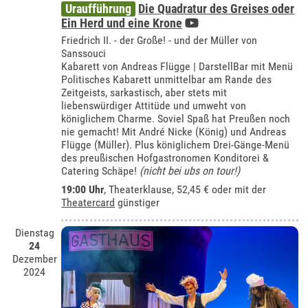
Uraufführung
Die Quadratur des Greises oder
Ein Herd und eine Krone
Friedrich II. - der Große! - und der Müller von
Sanssouci
Kabarett von Andreas Flügge | DarstellBar mit Menü
Politisches Kabarett unmittelbar am Rande des
Zeitgeists, sarkastisch, aber stets mit
liebenswürdiger Attitüde und umweht von
königlichem Charme. Soviel Spaß hat Preußen noch
nie gemacht! Mit André Nicke (König) und Andreas
Flügge (Müller). Plus königlichem Drei-Gänge-Menü
des preußischen Hofgastronomen Konditorei &
Catering Schäpe!
(nicht bei ubs on tour!)
19:00 Uhr
,
Theaterklause
, 52,45 € oder mit der
Theatercard
günstiger
Dienstag
24
Dezember
2024