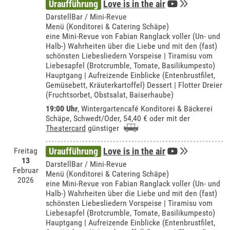
Uraufführung
Love is in the air
DarstellBar / Mini-Revue
Menü (Konditorei & Catering Schäpe)
eine Mini-Revue von Fabian Ranglack voller (Un- und
Halb-) Wahrheiten über die Liebe und mit den (fast)
schönsten Liebesliedern Vorspeise | Tiramisu vom
Liebesapfel (Brotcrumble, Tomate, Basilikumpesto)
Hauptgang | Aufreizende Einblicke (Entenbrustfilet,
Gemüsebett, Kräuterkartoffel) Dessert | Flotter Dreier
(Fruchtsorbet, Obstsalat, Baiserhaube)
19:00 Uhr
,
Wintergartencafé Konditorei & Bäckerei
Schäpe, Schwedt/Oder
, 54,40 € oder mit der
Theatercard
günstiger
Freitag
Uraufführung
Love is in the air
13
DarstellBar / Mini-Revue
Februar
Menü (Konditorei & Catering Schäpe)
2026
eine Mini-Revue von Fabian Ranglack voller (Un- und
Halb-) Wahrheiten über die Liebe und mit den (fast)
schönsten Liebesliedern Vorspeise | Tiramisu vom
Liebesapfel (Brotcrumble, Tomate, Basilikumpesto)
Hauptgang | Aufreizende Einblicke (Entenbrustfilet,