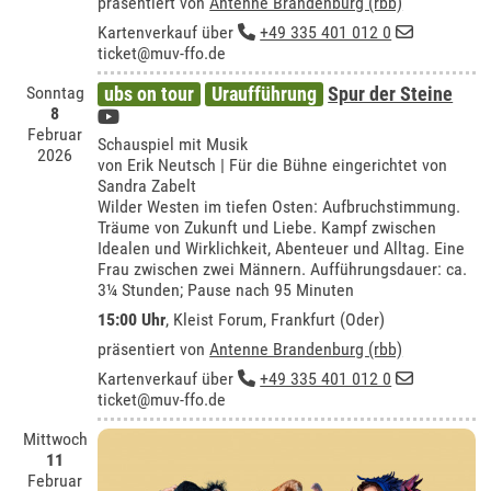
präsentiert von
Antenne Brandenburg (rbb)
Kartenverkauf über
+49 335 401 012 0
ticket@muv-ffo.de
Sonntag
ubs on tour
Uraufführung
Spur der Steine
8
Februar
Schauspiel mit Musik
2026
von Erik Neutsch | Für die Bühne eingerichtet von
Sandra Zabelt
Wilder Westen im tiefen Osten: Aufbruchstimmung.
Träume von Zukunft und Liebe. Kampf zwischen
Idealen und Wirklichkeit, Abenteuer und Alltag. Eine
Frau zwischen zwei Männern. Aufführungsdauer: ca.
3¼ Stunden; Pause nach 95 Minuten
15:00 Uhr
,
Kleist Forum, Frankfurt (Oder)
präsentiert von
Antenne Brandenburg (rbb)
Kartenverkauf über
+49 335 401 012 0
ticket@muv-ffo.de
Mittwoch
11
Februar