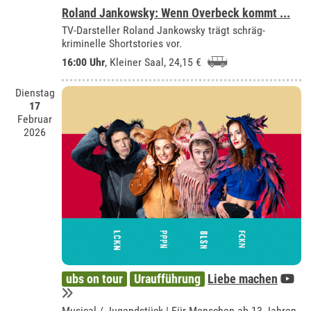
Roland Jankowsky: Wenn Overbeck kommt ...
TV-Darsteller Roland Jankowsky trägt schräg-
kriminelle Shortstories vor.
16:00 Uhr
,
Kleiner Saal
, 24,15 €
Dienstag
17
Februar
2026
ubs on tour
Uraufführung
Liebe machen
Musical / Jugendstück | Für Menschen ab 13 Jahren