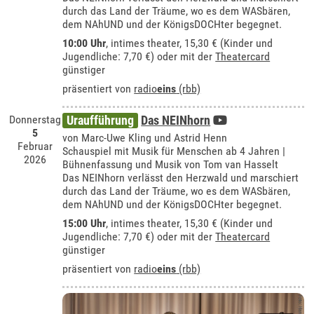
durch das Land der Träume, wo es dem WASbären,
dem NAhUND und der KönigsDOCHter begegnet.
10:00 Uhr
,
intimes theater
, 15,30 € (Kinder und
Jugendliche: 7,70 €) oder mit der
Theatercard
günstiger
präsentiert von
radio
eins
(rbb)
Donnerstag
Uraufführung
Das NEINhorn
5
von Marc-Uwe Kling und Astrid Henn
Februar
Schauspiel mit Musik für Menschen ab 4 Jahren |
2026
Bühnenfassung und Musik von Tom van Hasselt
Das NEINhorn verlässt den Herzwald und marschiert
durch das Land der Träume, wo es dem WASbären,
dem NAhUND und der KönigsDOCHter begegnet.
15:00 Uhr
,
intimes theater
, 15,30 € (Kinder und
Jugendliche: 7,70 €) oder mit der
Theatercard
günstiger
präsentiert von
radio
eins
(rbb)