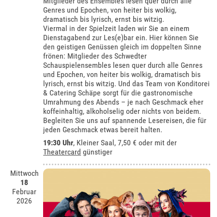
Mitglieder des Ensembles lesen quer durch alle
Genres und Epochen, von heiter bis wolkig,
dramatisch bis lyrisch, ernst bis witzig.
Viermal in der Spielzeit laden wir Sie an einem
Dienstagabend zur Les(e)bar ein. Hier können Sie
den geistigen Genüssen gleich im doppelten Sinne
frönen: Mitglieder des Schwedter
Schauspielensembles lesen quer durch alle Genres
und Epochen, von heiter bis wolkig, dramatisch bis
lyrisch, ernst bis witzig. Und das Team von Konditorei
& Catering Schäpe sorgt für die gastronomische
Umrahmung des Abends – je nach Geschmack eher
koffeinhaltig, alkoholselig oder nichts von beidem.
Begleiten Sie uns auf spannende Lesereisen, die für
jeden Geschmack etwas bereit halten.
19:30 Uhr
,
Kleiner Saal
, 7,50 € oder mit der
Theatercard
günstiger
Mittwoch
18
Februar
2026