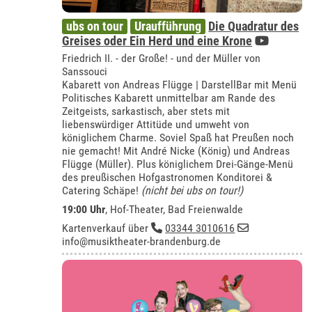
ubs on tour
Uraufführung
Die Quadratur des
Greises oder Ein Herd und eine Krone
Friedrich II. - der Große! - und der Müller von
Sanssouci
Kabarett von Andreas Flügge | DarstellBar mit Menü
Politisches Kabarett unmittelbar am Rande des
Zeitgeists, sarkastisch, aber stets mit
liebenswürdiger Attitüde und umweht von
königlichem Charme. Soviel Spaß hat Preußen noch
nie gemacht! Mit André Nicke (König) und Andreas
Flügge (Müller). Plus königlichem Drei-Gänge-Menü
des preußischen Hofgastronomen Konditorei &
Catering Schäpe!
(nicht bei ubs on tour!)
19:00 Uhr
,
Hof-Theater, Bad Freienwalde
Kartenverkauf über
03344 3010616
info@musiktheater-brandenburg.de