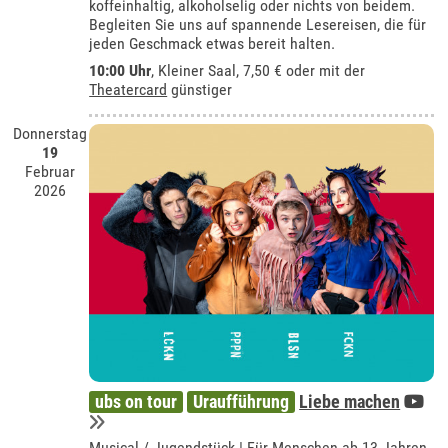
koffeinhaltig, alkoholselig oder nichts von beidem.
Begleiten Sie uns auf spannende Lesereisen, die für
jeden Geschmack etwas bereit halten.
10:00 Uhr
,
Kleiner Saal
, 7,50 € oder mit der
Theatercard
günstiger
Donnerstag
19
Februar
2026
ubs on tour
Uraufführung
Liebe machen
Musical / Jugendstück | Für Menschen ab 13 Jahren