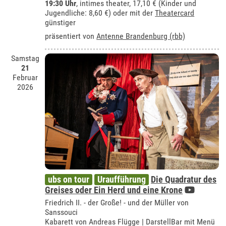
19:30 Uhr
,
intimes theater
, 17,10 € (Kinder und
Jugendliche: 8,60 €) oder mit der
Theatercard
günstiger
präsentiert von
Antenne Brandenburg (rbb)
Samstag
21
Februar
2026
ubs on tour
Uraufführung
Die Quadratur des
Greises oder Ein Herd und eine Krone
Friedrich II. - der Große! - und der Müller von
Sanssouci
Kabarett von Andreas Flügge | DarstellBar mit Menü