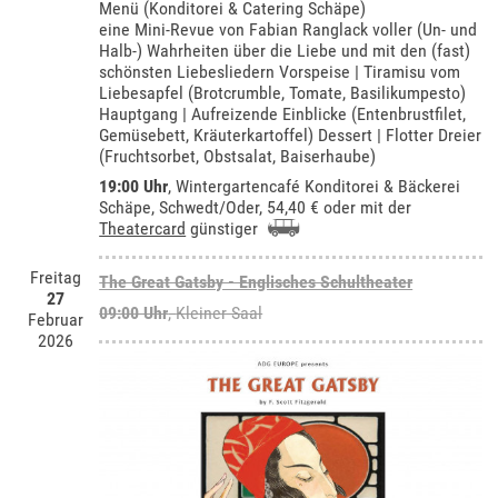
Menü (Konditorei & Catering Schäpe)
eine Mini-Revue von Fabian Ranglack voller (Un- und
Halb-) Wahrheiten über die Liebe und mit den (fast)
schönsten Liebesliedern Vorspeise | Tiramisu vom
Liebesapfel (Brotcrumble, Tomate, Basilikumpesto)
Hauptgang | Aufreizende Einblicke (Entenbrustfilet,
Gemüsebett, Kräuterkartoffel) Dessert | Flotter Dreier
(Fruchtsorbet, Obstsalat, Baiserhaube)
19:00 Uhr
,
Wintergartencafé Konditorei & Bäckerei
Schäpe, Schwedt/Oder
, 54,40 € oder mit der
Theatercard
günstiger
Freitag
The Great Gatsby - Englisches Schultheater
27
09:00 Uhr
,
Kleiner Saal
Februar
2026