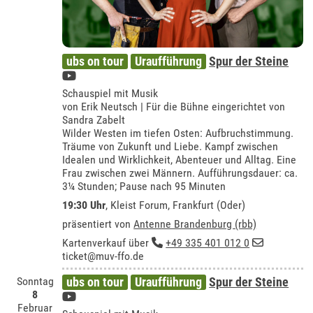
ubs on tour
Uraufführung
Spur der Steine
Schauspiel mit Musik
von Erik Neutsch | Für die Bühne eingerichtet von
Sandra Zabelt
Wilder Westen im tiefen Osten: Aufbruchstimmung.
Träume von Zukunft und Liebe. Kampf zwischen
Idealen und Wirklichkeit, Abenteuer und Alltag. Eine
Frau zwischen zwei Männern. Aufführungsdauer: ca.
3¼ Stunden; Pause nach 95 Minuten
19:30 Uhr
,
Kleist Forum, Frankfurt (Oder)
präsentiert von
Antenne Brandenburg (rbb)
Kartenverkauf über
+49 335 401 012 0
ticket@muv-ffo.de
Sonntag
ubs on tour
Uraufführung
Spur der Steine
8
Februar