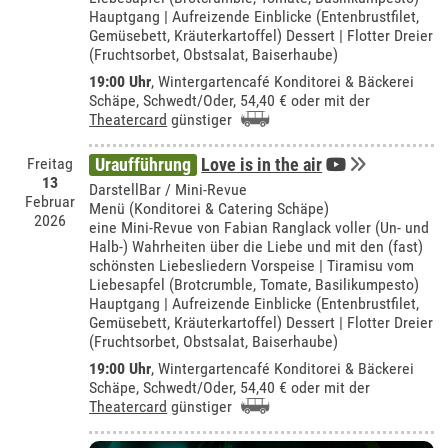
Hauptgang | Aufreizende Einblicke (Entenbrustfilet,
Gemüsebett, Kräuterkartoffel) Dessert | Flotter Dreier
(Fruchtsorbet, Obstsalat, Baiserhaube)
19:00 Uhr
,
Wintergartencafé Konditorei & Bäckerei
Schäpe, Schwedt/Oder
, 54,40 € oder mit der
Theatercard
günstiger
Freitag
Uraufführung
Love is in the air
13
DarstellBar / Mini-Revue
Februar
Menü (Konditorei & Catering Schäpe)
2026
eine Mini-Revue von Fabian Ranglack voller (Un- und
Halb-) Wahrheiten über die Liebe und mit den (fast)
schönsten Liebesliedern Vorspeise | Tiramisu vom
Liebesapfel (Brotcrumble, Tomate, Basilikumpesto)
Hauptgang | Aufreizende Einblicke (Entenbrustfilet,
Gemüsebett, Kräuterkartoffel) Dessert | Flotter Dreier
(Fruchtsorbet, Obstsalat, Baiserhaube)
19:00 Uhr
,
Wintergartencafé Konditorei & Bäckerei
Schäpe, Schwedt/Oder
, 54,40 € oder mit der
Theatercard
günstiger