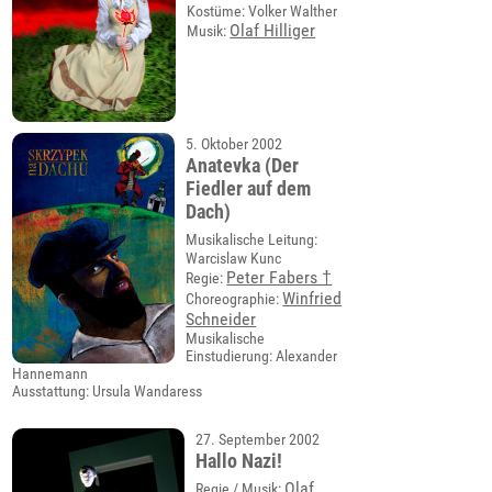
Kostüme: Volker Walther
Olaf Hilliger
Musik:
5. Oktober 2002
Anatevka (Der
Fiedler auf dem
Dach)
Musikalische Leitung:
Warcislaw Kunc
Peter Fabers †
Regie:
Winfried
Choreographie:
Schneider
Musikalische
Einstudierung: Alexander
Hannemann
Ausstattung: Ursula Wandaress
27. September 2002
Hallo Nazi!
Olaf
Regie / Musik: