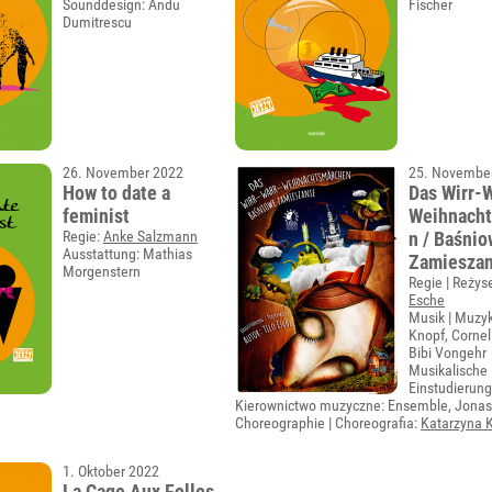
Sounddesign: Andu
Fischer
Dumitrescu
26. November 2022
25. Novembe
How to date a
Das Wirr-
feminist
Weihnach
Regie:
Anke Salzmann
n / Baśni
Ausstattung: Mathias
Zamieszan
Morgenstern
Regie | Reżys
Esche
Musik | Muzy
Knopf, Corneli
Bibi Vongehr
Musikalische
Einstudierung
Kierownictwo muzyczne: Ensemble, Jonas
Choreographie | Choreografia:
Katarzyna 
1. Oktober 2022
La Cage Aux Folles