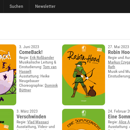
Suchen
Newsletter
3. Juni 2023
27. Mai 2023
ComeBack!
Robin Hoo
Regie:
Erik Roßbander
Regie und Aus
Musikalische Leitung &
Markus Czyg
Einstudierung:
Tom van
Rath
Hasselt
Musik und Mu
Ausstattung: Heike
Einstudierung
Neugebauer
Choreographie:
Dominik
Büttner
3. März 2023
24. Februar 
Verschwinden
Eine Som
Regie:
Vlad Massaci
Regie:
Alice 
Ausstattung, Video- und
Ausstattung: