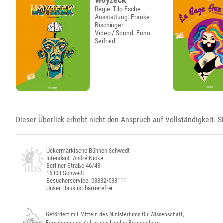
Regie:
Tilo Esche
Ausstattung:
Frauke
Bischinger
Video / Sound:
Enno
Seifried
Dieser Überlick erhebt nicht den Anspruch auf Vollständigkeit. S
Uckermärkische Bühnen Schwedt
Intendant: André Nicke
Berliner Straße 46/48
16303 Schwedt
Besucherservice: 03332/538111
Unser Haus ist barrierefrei.
Gefördert mit Mitteln des Ministeriums für Wissenschaft,
Forschung und Kultur des Landes Brandenburg.