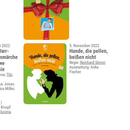
r 2022
5. November 2022
Warr-
Hunde, die pellen,
tsmärche
beißen nicht
owe
Regie:
Reinhard Simon
Ausstattung: Anke
ie
Fischer
eria:
Tilo
ka: Jonas
us Miller,
 |
 Knopf
Kluczna