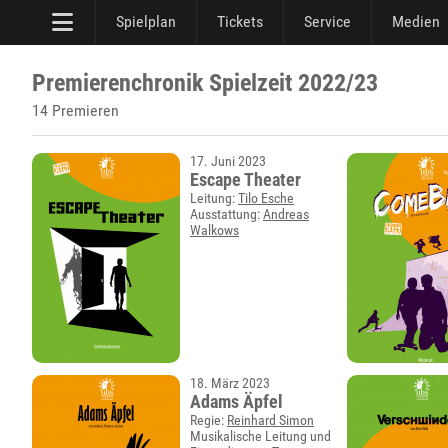
Spielplan
Tickets
Service
Medien
Premierenchronik Spielzeit 2022/23
14 Premieren
17. Juni 2023
Escape Theater
Leitung:
Tilo Esche
Ausstattung:
Andreas
Walkows
18. März 2023
Adams Äpfel
Regie:
Reinhard Simon
Musikalische Leitung und