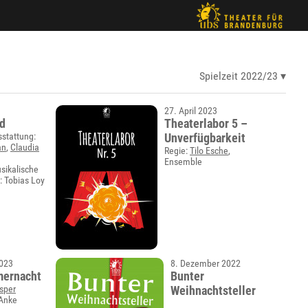
Spielzeit 2022/23
27. April 2023
d
Theaterlabor 5 –
stattung:
Unverfügbarkeit
an
,
Claudia
Regie:
Tilo Esche
,
Ensemble
sikalische
: Tobias Loy
2023
8. Dezember 2022
mernacht
Bunter
Asper
Weihnachtsteller
 Anke