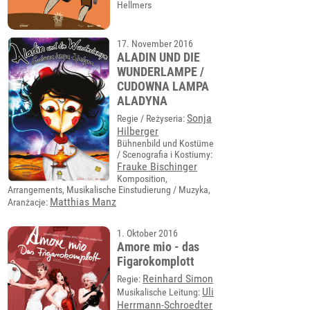
Hellmers
17. November 2016
ALADIN UND DIE
WUNDERLAMPE /
CUDOWNA LAMPA
ALADYNA
Sonja
Regie / Reżyseria:
Hilberger
Bühnenbild und Kostüme
/ Scenografia i Kostiumy:
Frauke Bischinger
Komposition,
Arrangements, Musikalische Einstudierung / Muzyka,
Matthias Manz
Aranżacje:
1. Oktober 2016
Amore mio - das
Figarokomplott
Reinhard Simon
Regie:
Uli
Musikalische Leitung:
Herrmann-Schroedter