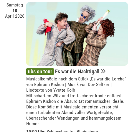
Samstag
18
April 2026
ubs on tour
Es war die Nachtigall
Musicalkomödie nach dem Stück „Es war die Lerche“
von Ephraim Kishon | Musik von Dov Seltzer |
Liedtexte von Yvette Kolb
Mit scharfem Witz und treffsicherer Ironie entlarvt
Ephraim Kishon die Absurdität romantischer Ideale.
Diese Komödie mit Musicalelementen verspricht
einen turbulenten Abend voller Wortgefechte,
überraschender Wendungen und hemmungslosem
Humor.
19:00 Uhr
,
Schlosstheater, Rheinsberg