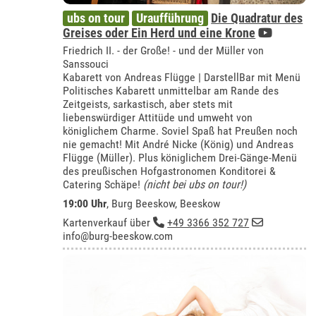
ubs on tour
Uraufführung
Die Quadratur des
Greises oder Ein Herd und eine Krone
Friedrich II. - der Große! - und der Müller von
Sanssouci
Kabarett von Andreas Flügge | DarstellBar mit Menü
Politisches Kabarett unmittelbar am Rande des
Zeitgeists, sarkastisch, aber stets mit
liebenswürdiger Attitüde und umweht von
königlichem Charme. Soviel Spaß hat Preußen noch
nie gemacht! Mit André Nicke (König) und Andreas
Flügge (Müller). Plus königlichem Drei-Gänge-Menü
des preußischen Hofgastronomen Konditorei &
Catering Schäpe!
(nicht bei ubs on tour!)
19:00 Uhr
,
Burg Beeskow, Beeskow
Kartenverkauf über
+49 3366 352 727
info@burg-beeskow.com