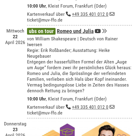
10:00 Uhr
,
Kleist Forum, Frankfurt (Oder)
Kartenverkauf über
+49 335 401 012 0
ticket@muv-ffo.de
Mittwoch
ubs on tour
Romeo und Julia
22
von William Shakespeare | Deutsch von Rainer
April 2026
Iwersen
Regie: Erik Roßbander; Ausstattung: Heike
Neugebauer
Entgegen der hasserfüllten Formel der Alten „Auge
um Auge“ fordern zwei ihr persönliches Glück heraus:
Romeo und Julia, die Sprösslinge der verfeindeten
Familien, verlieben sich Hals über Kopf ineinander.
Vermag bedingungslose Liebe in Zeiten des Hasses
dennoch Rettung zu bringen?
10:00 Uhr
,
Kleist Forum, Frankfurt (Oder)
Kartenverkauf über
+49 335 401 012 0
ticket@muv-ffo.de
Donnerstag
23
April 2026