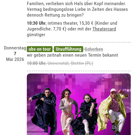
Familien, verlieben sich Hals über Kopf ineinander.
Vermag bedingungslose Liebe in Zeiten des Hasses
dennoch Rettung zu bringen?
10:30 Uhr
,
intimes theater
, 15,30 € (Kinder und
Jugendliche: 7,70 €) oder mit der
Theatercard
günstiger
Donnerstag
ubs on tour
Uraufführung
Scherben
7
wir geben zeitnah einen neuen Termin bekannt
Mai 2026
10:00 Uhr
,
Universität, Stettin (PL)