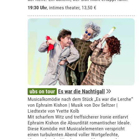
19:30 Uhr
,
intimes theater
, 13,50 €
ubs on tour
Es war die Nachtigall
Musicalkomödie nach dem Stück „Es war die Lerche“
von Ephraim Kishon | Musik von Dov Seltzer |
Liedtexte von Yvette Kolb
Mit scharfem Witz und treffsicherer Ironie entlarvt
Ephraim Kishon die Absurdität romantischer Ideale.
Diese Komödie mit Musicalelementen verspricht
einen turbulenten Abend voller Wortgefechte,