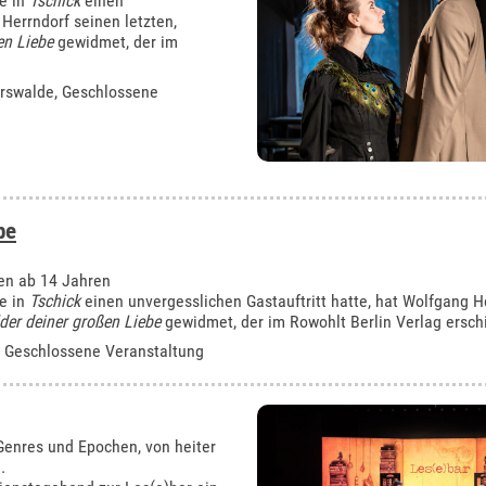
ie in
Tschick
einen
 Herrndorf seinen letzten,
en Liebe
gewidmet, der im
erswalde
, Geschlossene
be
en ab 14 Jahren
ie in
Tschick
einen unvergesslichen Gastauftritt hatte, hat Wolfgang H
lder deiner großen Liebe
gewidmet, der im Rowohlt Berlin Verlag erschi
, Geschlossene Veranstaltung
Genres und Epochen, von heiter
.