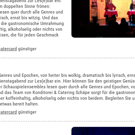
Dienstagabend zur Les(e)bar ein.
m doppelten Sinne frönen:
esen quer durch alle Genres und
isch, ernst bis witzig. Und das
ür die gastronomische Umrahmung
ig, alkoholselig oder nichts von
isen, die für jeden Geschmack
atercard
günstiger
nres und Epochen, von heiter bis wolkig, dramatisch bis lyrisch, ernst
Dienstagabend zur Les(e)bar ein. Hier können Sie den geistigen Genüs
r Schauspielensembles lesen quer durch alle Genres und Epochen, vo
. Und das Team von Konditorei & Catering Schäpe sorgt für die gastron
koffeinhaltig, alkoholselig oder nichts von beidem. Begleiten Sie u
etwas bereit halten.
atercard
günstiger