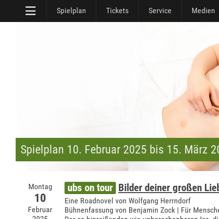
Spielplan
Tickets
Service
Medien
Spielplan 10. Februar 2025 bis 15. März 
Montag
ubs on tour
Bilder deiner großen Lie
10
Eine Roadnovel von Wolfgang Herrndorf
Februar
Bühnenfassung von Benjamin Zock | Für Mensch
2025