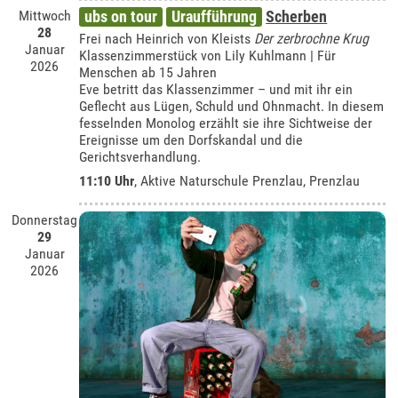
Mittwoch
ubs on tour
Uraufführung
Scherben
28
Frei nach Heinrich von Kleists
Der zerbrochne Krug
Januar
Klassenzimmerstück von Lily Kuhlmann | Für
2026
Menschen ab 15 Jahren
Eve betritt das Klassenzimmer – und mit ihr ein
Geflecht aus Lügen, Schuld und Ohnmacht. In diesem
fesselnden Monolog erzählt sie ihre Sichtweise der
Ereignisse um den Dorfskandal und die
Gerichtsverhandlung.
11:10 Uhr
,
Aktive Naturschule Prenzlau, Prenzlau
Donnerstag
29
Januar
2026