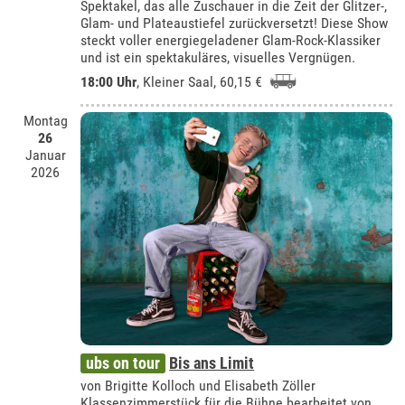
Spektakel, das alle Zuschauer in die Zeit der Glitzer-,
Glam- und Plateaustiefel zurückversetzt! Diese Show
steckt voller energiegeladener Glam-Rock-Klassiker
und ist ein spektakuläres, visuelles Vergnügen.
18:00 Uhr
,
Kleiner Saal
, 60,15 €
Montag
26
Januar
2026
ubs on tour
Bis ans Limit
von Brigitte Kolloch und Elisabeth Zöller
Klassenzimmerstück für die Bühne bearbeitet von