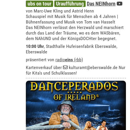
ubs on tour
Uraufführung
Das NEINhorn
von Marc-Uwe Kling und Astrid Henn
Schauspiel mit Musik für Menschen ab 4 Jahren |
Bühnenfassung und Musik von Tom van Hasselt
Das NEINhorn verlässt den Herzwald und marschiert
durch das Land der Träume, wo es dem WASbären,
dem NAhUND und der KönigsDOCHter begegnet.
10:00 Uhr
, Stadthalle Hufeisenfabrik Eberswalde,
Eberswalde
präsentiert von
radio
eins
(rbb)
Kartenverkauf über
kulturamt@eberswalde.de
Nur
für Kita's und Schulklassen!