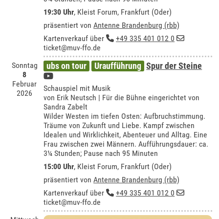
19:30 Uhr
,
Kleist Forum, Frankfurt (Oder)
präsentiert von
Antenne Brandenburg (rbb)
Kartenverkauf über
+49 335 401 012 0
ticket@muv-ffo.de
Sonntag
ubs on tour
Uraufführung
Spur der Steine
8
Februar
Schauspiel mit Musik
2026
von Erik Neutsch | Für die Bühne eingerichtet von
Sandra Zabelt
Wilder Westen im tiefen Osten: Aufbruchstimmung.
Träume von Zukunft und Liebe. Kampf zwischen
Idealen und Wirklichkeit, Abenteuer und Alltag. Eine
Frau zwischen zwei Männern. Aufführungsdauer: ca.
3¼ Stunden; Pause nach 95 Minuten
15:00 Uhr
,
Kleist Forum, Frankfurt (Oder)
präsentiert von
Antenne Brandenburg (rbb)
Kartenverkauf über
+49 335 401 012 0
ticket@muv-ffo.de