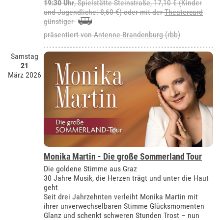
19:30 Uhr
, Spielstätte Steinstraße, 17,10 € (Kinder
und Jugendliche: 8,60 €) oder mit der
Theatercard
günstiger
präsentiert von
Antenne Brandenburg (rbb)
Samstag
21
März 2026
Monika Martin - Die große Sommerland Tour
Die goldene Stimme aus Graz
30 Jahre Musik, die Herzen trägt und unter die Haut
geht
Seit drei Jahrzehnten verleiht Monika Martin mit
ihrer unverwechselbaren Stimme Glücksmomenten
Glanz und schenkt schweren Stunden Trost – nun