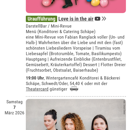
Uraufführung
Love is in the air
DarstellBar / Mini-Revue
Menü (Konditorei & Catering Schäpe)
eine Mini-Revue von Fabian Ranglack voller (Un- und
Halb-) Wahrheiten über die Liebe und mit den (fast)
schönsten Liebesliedern Vorspeise | Tiramisu vom
Liebesapfel (Brotcrumble, Tomate, Basilikumpesto)
Hauptgang | Aufreizende Einblicke (Entenbrustfilet,
Gemüsebett, Kräuterkartoffel) Dessert | Flotter Dreier
(Fruchtsorbet, Obstsalat, Baiserhaube)
19:00 Uhr
,
Wintergartencafé Konditorei & Bäckerei
Schäpe, Schwedt/Oder
, 54,40 € oder mit der
Theatercard
günstiger
Samstag
7
März 2026