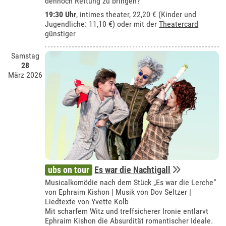
dennoch Rettung zu bringen?
19:30 Uhr
,
intimes theater
, 22,20 € (Kinder und
Jugendliche: 11,10 €) oder mit der
Theatercard
günstiger
Samstag
28
März 2026
ubs on tour
Es war die Nachtigall
Musicalkomödie nach dem Stück „Es war die Lerche“
von Ephraim Kishon | Musik von Dov Seltzer |
Liedtexte von Yvette Kolb
Mit scharfem Witz und treffsicherer Ironie entlarvt
Ephraim Kishon die Absurdität romantischer Ideale.