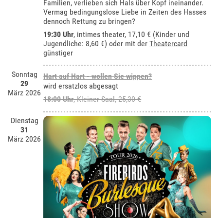
Familien, verlieben sich Hals über Kopf ineinander.
Vermag bedingungslose Liebe in Zeiten des Hasses
dennoch Rettung zu bringen?
19:30 Uhr
,
intimes theater
, 17,10 € (Kinder und
Jugendliche: 8,60 €) oder mit der
Theatercard
günstiger
Sonntag
Hart auf Hart - wollen Sie wippen?
29
wird ersatzlos abgesagt
März 2026
18:00 Uhr
,
Kleiner Saal
, 25,30 €
Dienstag
31
März 2026