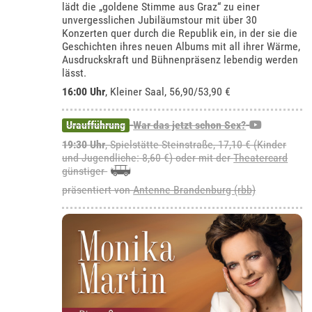
lädt die „goldene Stimme aus Graz“ zu einer
unvergesslichen Jubiläumstour mit über 30
Konzerten quer durch die Republik ein, in der sie die
Geschichten ihres neuen Albums mit all ihrer Wärme,
Ausdruckskraft und Bühnenpräsenz lebendig werden
lässt.
16:00 Uhr
,
Kleiner Saal
, 56,90/53,90 €
Uraufführung
War das jetzt schon Sex?
19:30 Uhr
, Spielstätte Steinstraße, 17,10 € (Kinder
und Jugendliche: 8,60 €) oder mit der
Theatercard
günstiger
präsentiert von
Antenne Brandenburg (rbb)