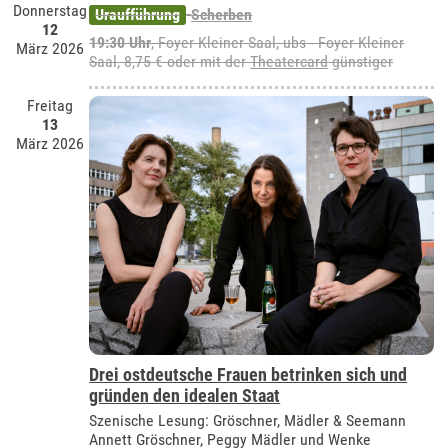
Donnerstag
Uraufführung
Scherben
12
19:30 Uhr
, Foyer Kleiner Saal, ubs - Foyer Kleiner
März 2026
Saal, 8,75 € oder mit der
Theatercard
günstiger
Freitag
13
März 2026
Drei ostdeutsche Frauen betrinken sich und
gründen den idealen Staat
Szenische Lesung: Gröschner, Mädler & Seemann
Annett Gröschner, Peggy Mädler und Wenke