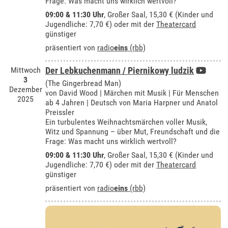
Frage: Was macht uns wirklich wertvoll?
09:00 & 11:30 Uhr
,
Großer Saal
, 15,30 € (Kinder und
Jugendliche: 7,70 €) oder mit der
Theatercard
günstiger
präsentiert von
radio
eins
(rbb)
Mittwoch
Der Lebkuchenmann / Piernikowy ludzik
3
(The Gingerbread Man)
Dezember
von David Wood | Märchen mit Musik | Für Menschen
2025
ab 4 Jahren | Deutsch von Maria Harpner und Anatol
Preissler
Ein turbulentes Weihnachtsmärchen voller Musik,
Witz und Spannung – über Mut, Freundschaft und die
Frage: Was macht uns wirklich wertvoll?
09:00 & 11:30 Uhr
,
Großer Saal
, 15,30 € (Kinder und
Jugendliche: 7,70 €) oder mit der
Theatercard
günstiger
präsentiert von
radio
eins
(rbb)