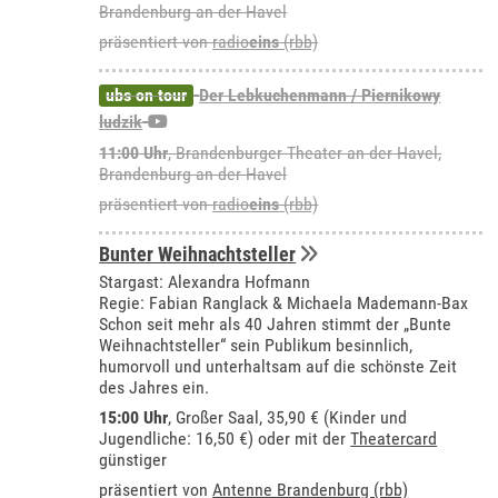
Brandenburg an der Havel
präsentiert von
radio
eins
(rbb)
ubs on tour
Der Lebkuchenmann / Piernikowy
ludzik
11:00 Uhr
,
Brandenburger Theater an der Havel,
Brandenburg an der Havel
präsentiert von
radio
eins
(rbb)
Bunter Weihnachtsteller
Stargast: Alexandra Hofmann
Regie: Fabian Ranglack & Michaela Mademann-Bax
Schon seit mehr als 40 Jahren stimmt der „Bunte
Weihnachtsteller“ sein Publikum besinnlich,
humorvoll und unterhaltsam auf die schönste Zeit
des Jahres ein.
15:00 Uhr
,
Großer Saal
, 35,90 € (Kinder und
Jugendliche: 16,50 €) oder mit der
Theatercard
günstiger
präsentiert von
Antenne Brandenburg (rbb)