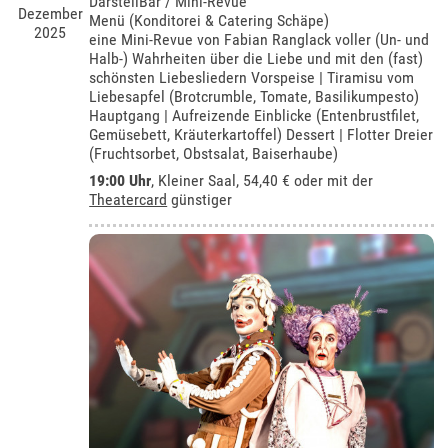
DarstellBar / Mini-Revue
Dezember
Menü (Konditorei & Catering Schäpe)
2025
eine Mini-Revue von Fabian Ranglack voller (Un- und
Halb-) Wahrheiten über die Liebe und mit den (fast)
schönsten Liebesliedern Vorspeise | Tiramisu vom
Liebesapfel (Brotcrumble, Tomate, Basilikumpesto)
Hauptgang | Aufreizende Einblicke (Entenbrustfilet,
Gemüsebett, Kräuterkartoffel) Dessert | Flotter Dreier
(Fruchtsorbet, Obstsalat, Baiserhaube)
19:00 Uhr
,
Kleiner Saal
, 54,40 € oder mit der
Theatercard
günstiger