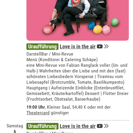
Uraufführung
Love is in the air
DarstellBar / Mini-Revue
Menü (Konditorei & Catering Schäpe)
eine Mini-Revue von Fabian Ranglack voller (Un- und
Halb-) Wahrheiten über die Liebe und mit den (fast)
schönsten Liebesliedern Vorspeise | Tiramisu vom
Liebesapfel (Brotcrumble, Tomate, Basilikumpesto)
Hauptgang | Aufreizende Einblicke (Entenbrustfilet,
Gemüsebett, Kräuterkartoffel) Dessert | Flotter Dreier
(Fruchtsorbet, Obstsalat, Baiserhaube)
19:00 Uhr
,
Kleiner Saal
, 54,40 € oder mit der
Theatercard
günstiger
Samstag
Uraufführung
Love is in the air
6