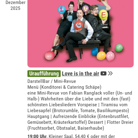
Dezember
2025
Uraufführung
Love is in the air
DarstellBar / Mini-Revue
Menü (Konditorei & Catering Schäpe)
eine Mini-Revue von Fabian Ranglack voller (Un- und
Halb-) Wahrheiten über die Liebe und mit den (fast)
schönsten Liebesliedern Vorspeise | Tiramisu vom
Liebesapfel (Brotcrumble, Tomate, Basilikumpesto)
Hauptgang | Aufreizende Einblicke (Entenbrustfilet,
Gemüsebett, Kräuterkartoffel) Dessert | Flotter Dreier
(Fruchtsorbet, Obstsalat, Baiserhaube)
19:00 Uhr
,
Kleiner Saal
, 54,40 € oder mit der