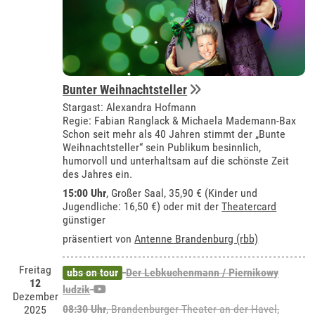
Bunter Weihnachtsteller
Stargast: Alexandra Hofmann
Regie: Fabian Ranglack & Michaela Mademann-Bax
Schon seit mehr als 40 Jahren stimmt der „Bunte
Weihnachtsteller“ sein Publikum besinnlich,
humorvoll und unterhaltsam auf die schönste Zeit
des Jahres ein.
15:00 Uhr
,
Großer Saal
, 35,90 € (Kinder und
Jugendliche: 16,50 €) oder mit der
Theatercard
günstiger
präsentiert von
Antenne Brandenburg (rbb)
Freitag
ubs on tour
Der Lebkuchenmann / Piernikowy
12
ludzik
Dezember
08:30 Uhr
,
Brandenburger Theater an der Havel,
2025