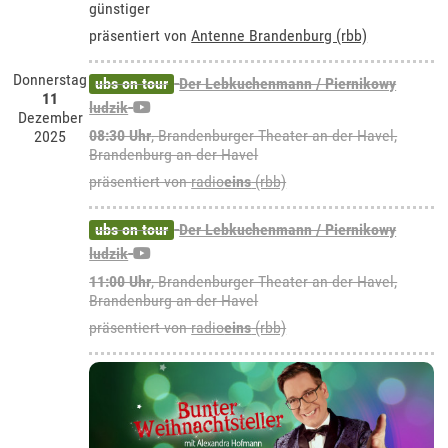
günstiger
präsentiert von
Antenne Brandenburg (rbb)
Donnerstag
ubs on tour
Der Lebkuchenmann / Piernikowy
11
ludzik
Dezember
08:30 Uhr
,
Brandenburger Theater an der Havel,
2025
Brandenburg an der Havel
präsentiert von
radio
eins
(rbb)
ubs on tour
Der Lebkuchenmann / Piernikowy
ludzik
11:00 Uhr
,
Brandenburger Theater an der Havel,
Brandenburg an der Havel
präsentiert von
radio
eins
(rbb)