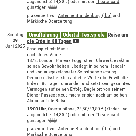
Jugendliche: 14,30 €) oder mit der
Theatercard
günstiger
präsentiert von
Antenne Brandenburg (rbb)
und
Märkische Oderzeitung
Sonntag
Uraufführung
Odertal-Festspiele
Reise um
29
die Erde in 80 Tagen
Juni 2025
Schauspiel mit Musik
nach Jules Verne
1872, London. Phileas Fogg ist ein Uhrwerk, exakt in
seinen Gewohnheiten, überlegt in seinem Handeln
und von ausgezeichneter Selbstbeherrschung.
Dennoch lässt er sich auf eine Wette ein: Er will die
Erde in 80 Tagen umrunden und setzt sein gesamtes
Vermögen auf seinen Erfolg. Begleitet von seinem
Diener Passepartout macht er sich noch am selben
Abend auf die Reise ...
15:00 Uhr
,
Odertalbühne
, 28,50/33,80 € (Kinder und
Jugendliche: 14,30 €) oder mit der
Theatercard
günstiger
präsentiert von
Antenne Brandenburg (rbb)
und
Märkische Oderzeitung