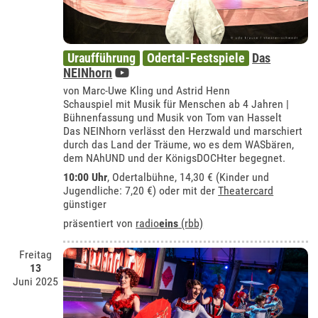
Uraufführung
Odertal-Festspiele
Das
NEINhorn
von Marc-Uwe Kling und Astrid Henn
Schauspiel mit Musik für Menschen ab 4 Jahren |
Bühnenfassung und Musik von Tom van Hasselt
Das NEINhorn verlässt den Herzwald und marschiert
durch das Land der Träume, wo es dem WASbären,
dem NAhUND und der KönigsDOCHter begegnet.
10:00 Uhr
,
Odertalbühne
, 14,30 € (Kinder und
Jugendliche: 7,20 €) oder mit der
Theatercard
günstiger
präsentiert von
radio
eins
(rbb)
Freitag
13
Juni 2025