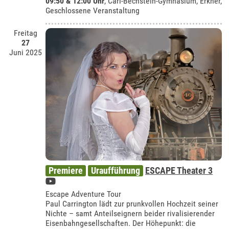
09:50 & 12:00 Uhr
,
Carl-Bechstein-Gymnasium, Erkner
,
Geschlossene Veranstaltung
Freitag
27
Juni 2025
Premiere
Uraufführung
ESCAPE Theater 3
Escape Adventure Tour
Paul Carrington lädt zur prunkvollen Hochzeit seiner
Nichte – samt Anteilseignern beider rivalisierender
Eisenbahngesellschaften. Der Höhepunkt: die