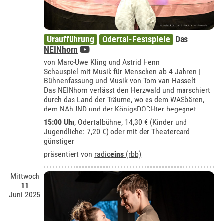
Uraufführung
Odertal-Festspiele
Das
NEINhorn
von Marc-Uwe Kling und Astrid Henn
Schauspiel mit Musik für Menschen ab 4 Jahren |
Bühnenfassung und Musik von Tom van Hasselt
Das NEINhorn verlässt den Herzwald und marschiert
durch das Land der Träume, wo es dem WASbären,
dem NAhUND und der KönigsDOCHter begegnet.
15:00 Uhr
,
Odertalbühne
, 14,30 € (Kinder und
Jugendliche: 7,20 €) oder mit der
Theatercard
günstiger
präsentiert von
radio
eins
(rbb)
Mittwoch
11
Juni 2025