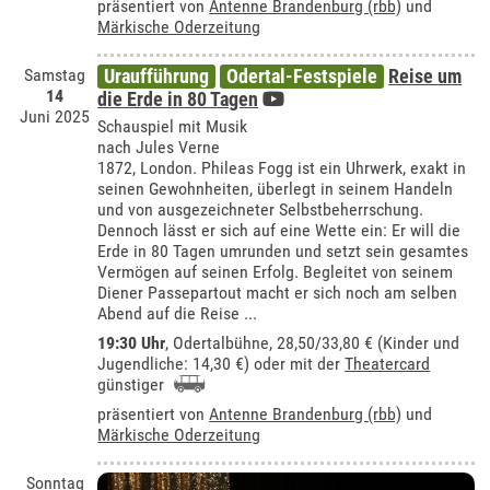
präsentiert von
Antenne Brandenburg (rbb)
und
Märkische Oderzeitung
Samstag
Uraufführung
Odertal-Festspiele
Reise um
14
die Erde in 80 Tagen
Juni 2025
Schauspiel mit Musik
nach Jules Verne
1872, London. Phileas Fogg ist ein Uhrwerk, exakt in
seinen Gewohnheiten, überlegt in seinem Handeln
und von ausgezeichneter Selbstbeherrschung.
Dennoch lässt er sich auf eine Wette ein: Er will die
Erde in 80 Tagen umrunden und setzt sein gesamtes
Vermögen auf seinen Erfolg. Begleitet von seinem
Diener Passepartout macht er sich noch am selben
Abend auf die Reise ...
19:30 Uhr
,
Odertalbühne
, 28,50/33,80 € (Kinder und
Jugendliche: 14,30 €) oder mit der
Theatercard
günstiger
präsentiert von
Antenne Brandenburg (rbb)
und
Märkische Oderzeitung
Sonntag