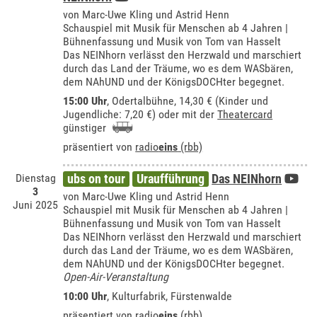
von Marc-Uwe Kling und Astrid Henn
Schauspiel mit Musik für Menschen ab 4 Jahren |
Bühnenfassung und Musik von Tom van Hasselt
Das NEINhorn verlässt den Herzwald und marschiert
durch das Land der Träume, wo es dem WASbären,
dem NAhUND und der KönigsDOCHter begegnet.
15:00 Uhr
,
Odertalbühne
, 14,30 € (Kinder und
Jugendliche: 7,20 €) oder mit der
Theatercard
günstiger
präsentiert von
radio
eins
(rbb)
Dienstag
ubs on tour
Uraufführung
Das NEINhorn
3
von Marc-Uwe Kling und Astrid Henn
Juni 2025
Schauspiel mit Musik für Menschen ab 4 Jahren |
Bühnenfassung und Musik von Tom van Hasselt
Das NEINhorn verlässt den Herzwald und marschiert
durch das Land der Träume, wo es dem WASbären,
dem NAhUND und der KönigsDOCHter begegnet.
Open-Air-Veranstaltung
10:00 Uhr
,
Kulturfabrik, Fürstenwalde
präsentiert von
radio
eins
(rbb)