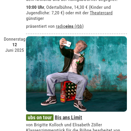
10:00 Uhr
,
Odertalbühne
, 14,30 € (Kinder und
Jugendliche: 7,20 €) oder mit der
Theatercard
günstiger
präsentiert von
radio
eins
(rbb)
Donnerstag
12
Juni 2025
ubs on tour
Bis ans Limit
von Brigitte Kolloch und Elisabeth Zöller
Klassenzimmerstück für die Bühne bearbeitet von