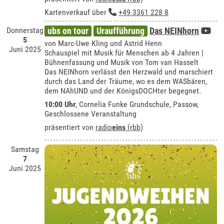
Kartenverkauf über
+49 3361 228 8
Donnerstag
ubs on tour
Uraufführung
Das NEINhorn
5
von Marc-Uwe Kling und Astrid Henn
Juni 2025
Schauspiel mit Musik für Menschen ab 4 Jahren |
Bühnenfassung und Musik von Tom van Hasselt
Das NEINhorn verlässt den Herzwald und marschiert
durch das Land der Träume, wo es dem WASbären,
dem NAhUND und der KönigsDOCHter begegnet.
10:00 Uhr
,
Cornelia Funke Grundschule, Passow
,
Geschlossene Veranstaltung
präsentiert von
radio
eins
(rbb)
Samstag
7
Juni 2025