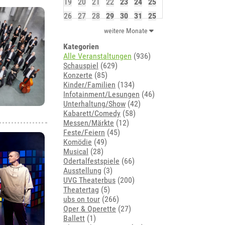
19
20
21
22
23
24
25
26
27
28
29
30
31
25
weitere Monate
Kategorien
Alle Veranstaltungen
(936)
Schauspiel
(629)
Konzerte
(85)
Kinder/Familien
(134)
Infotainment/Lesungen
(46)
Unterhaltung/Show
(42)
Kabarett/Comedy
(58)
Messen/Märkte
(12)
Feste/Feiern
(45)
Komödie
(49)
Musical
(28)
Odertalfestspiele
(66)
Ausstellung
(3)
UVG Theaterbus
(200)
Theatertag
(5)
ubs on tour
(266)
Oper & Operette
(27)
Ballett
(1)