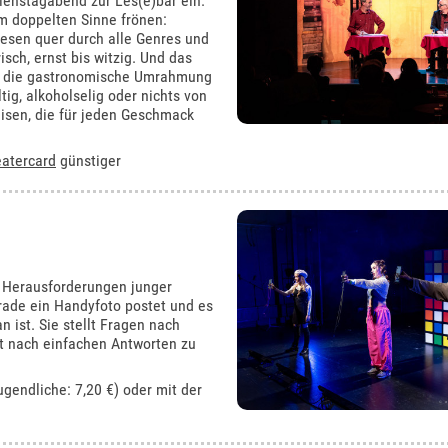
Dienstagabend zur Les(e)bar ein.
m doppelten Sinne frönen:
esen quer durch alle Genres und
isch, ernst bis witzig. Und das
ür die gastronomische Umrahmung
ig, alkoholselig oder nichts von
isen, die für jeden Geschmack
atercard
günstiger
n Herausforderungen junger
rade ein Handyfoto postet und es
n ist. Sie stellt Fragen nach
t nach einfachen Antworten zu
ugendliche: 7,20 €) oder mit der