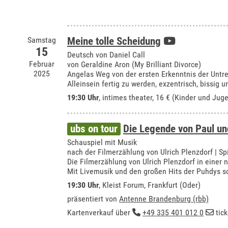
Samstag
Meine tolle Scheidung
15
Deutsch von Daniel Call
Februar
von Geraldine Aron (My Brilliant Divorce)
2025
Angelas Weg von der ersten Erkenntnis der Untre
Alleinsein fertig zu werden, exzentrisch, bissig 
19:30 Uhr
,
intimes theater
, 16 € (Kinder und Juge
ubs on tour
Die Legende von Paul un
Schauspiel mit Musik
nach der Filmerzählung von Ulrich Plenzdorf | S
Die Filmerzählung von Ulrich Plenzdorf in einer 
Mit Livemusik und den großen Hits der Puhdys s
19:30 Uhr
,
Kleist Forum, Frankfurt (Oder)
präsentiert von
Antenne Brandenburg (rbb)
Kartenverkauf über
+49 335 401 012 0
tic