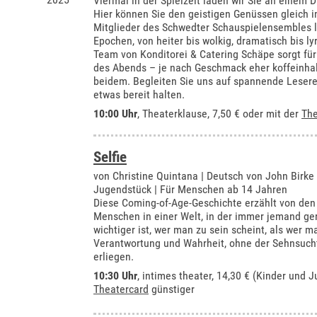
Viermal in der Spielzeit laden wir Sie an einem 
Hier können Sie den geistigen Genüssen gleich i
Mitglieder des Schwedter Schauspielensembles l
Epochen, von heiter bis wolkig, dramatisch bis lyr
Team von Konditorei & Catering Schäpe sorgt f
des Abends – je nach Geschmack eher koffeinhalt
beidem. Begleiten Sie uns auf spannende Lesere
etwas bereit halten.
10:00 Uhr
,
Theaterklause
, 7,50 € oder mit der
The
Selfie
von Christine Quintana | Deutsch von John Birke
Jugendstück | Für Menschen ab 14 Jahren
Diese Coming-of-Age-Geschichte erzählt von de
Menschen in einer Welt, in der immer jemand ge
wichtiger ist, wer man zu sein scheint, als wer ma
Verantwortung und Wahrheit, ohne der Sehnsuch
erliegen.
10:30 Uhr
,
intimes theater
, 14,30 € (Kinder und J
Theatercard
günstiger