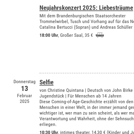
Neujahrskonzert 2025: Liebesträume
Mit dem Brandenburgischen Staatsorchester
Trommelwirbel, Tusch und Vorhang auf für das N
Catalina Bertucci (Sopran) und Andreas Schüller 
18:00 Uhr
,
Großer Saal
, 35 €
Donnerstag
Selfie
13
von Christine Quintana | Deutsch von John Birke
Februar
Jugendstück | Für Menschen ab 14 Jahren
2025
Diese Coming-of-Age-Geschichte erzählt von de
Menschen in einer Welt, in der immer jemand ge
wichtiger ist, wer man zu sein scheint, als wer ma
Verantwortung und Wahrheit, ohne der Sehnsuch
erliegen.
10:30 Uhr
,
intimes theater
, 14,30 € (Kinder und J