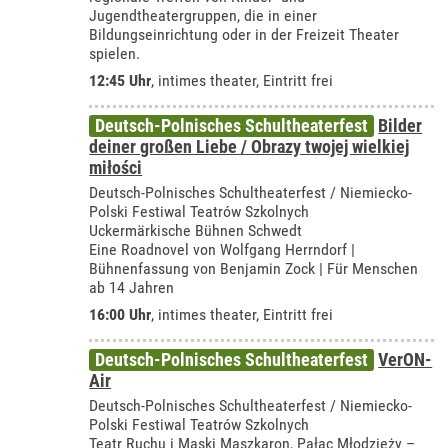
Jugendtheatergruppen, die in einer
Bildungseinrichtung oder in der Freizeit Theater
spielen.
12:45 Uhr
,
intimes theater
, Eintritt frei
Deutsch-Polnisches Schultheaterfest
Bilder
deiner großen Liebe / Obrazy twojej wielkiej
miłości
Deutsch-Polnisches Schultheaterfest / Niemiecko-
Polski Festiwal Teatrów Szkolnych
Uckermärkische Bühnen Schwedt
Eine Roadnovel von Wolfgang Herrndorf |
Bühnenfassung von Benjamin Zock | Für Menschen
ab 14 Jahren
16:00 Uhr
,
intimes theater
, Eintritt frei
Deutsch-Polnisches Schultheaterfest
VerON-
Air
Deutsch-Polnisches Schultheaterfest / Niemiecko-
Polski Festiwal Teatrów Szkolnych
Teatr Ruchu i Maski Maszkaron, Pałac Młodzieży –