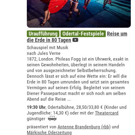
Uraufführung
Odertal-Festspiele
Reise um
die Erde in 80 Tagen
Schauspiel mit Musik
nach Jules Verne
1872, London. Phileas Fogg ist ein Uhrwerk, exakt in
seinen Gewohnheiten, überlegt in seinem Handeln
und von ausgezeichneter Selbstbeherrschung.
Dennoch lässt er sich auf eine Wette ein: Er will die
Erde in 80 Tagen umrunden und setzt sein gesamtes
Vermögen auf seinen Erfolg. Begleitet von seinem
Diener Passepartout macht er sich noch am selben
Abend auf die Reise ...
19:30 Uhr
,
Odertalbühne
, 28,50/33,80 € (Kinder und
Jugendliche: 14,30 €) oder mit der
Theatercard
günstiger
präsentiert von
Antenne Brandenburg (rbb)
und
Märkische Oderzeitung