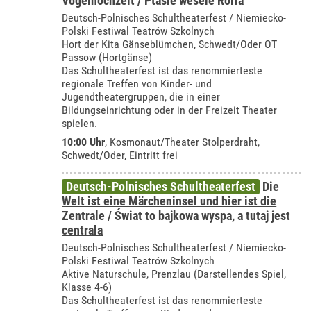
Vogelhochzeit / Ptasie wesele Rolfa
Deutsch-Polnisches Schultheaterfest / Niemiecko-
Polski Festiwal Teatrów Szkolnych
Hort der Kita Gänseblümchen, Schwedt/Oder OT
Passow (Hortgänse)
Das Schultheaterfest ist das renommierteste
regionale Treffen von Kinder- und
Jugendtheatergruppen, die in einer
Bildungseinrichtung oder in der Freizeit Theater
spielen.
10:00 Uhr
,
Kosmonaut/Theater Stolperdraht,
Schwedt/Oder
, Eintritt frei
Deutsch-Polnisches Schultheaterfest
Die
Welt ist eine Märcheninsel und hier ist die
Zentrale / Świat to bajkowa wyspa, a tutaj jest
centrala
Deutsch-Polnisches Schultheaterfest / Niemiecko-
Polski Festiwal Teatrów Szkolnych
Aktive Naturschule, Prenzlau (Darstellendes Spiel,
Klasse 4-6)
Das Schultheaterfest ist das renommierteste