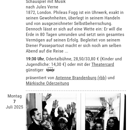
Schauspiel mit Musik
nach Jules Verne
1872, London. Phileas Fogg ist ein Uhrwerk, exakt in
seinen Gewohnheiten, überlegt in seinem Handeln
und von ausgezeichneter Selbstbeherrschung.
Dennoch lässt er sich auf eine Wette ein: Er will die
Erde in 80 Tagen umrunden und setzt sein gesamtes
Vermögen auf seinen Erfolg. Begleitet von seinem
Diener Passepartout macht er sich noch am selben
Abend auf die Reise ...
19:30 Uhr
,
Odertalbühne
, 28,50/33,80 € (Kinder und
Jugendliche: 14,30 €) oder mit der
Theatercard
günstiger
präsentiert von
Antenne Brandenburg (rbb)
und
Märkische Oderzeitung
Montag
7
Juli 2025