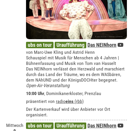
ubs on tour
Uraufführung
Das NEINhorn
von Marc-Uwe Kling und Astrid Henn
Schauspiel mit Musik für Menschen ab 4 Jahren |
Bühnenfassung und Musik von Tom van Hasselt
Das NEINhorn verlässt den Herzwald und marschiert
durch das Land der Träume, wo es dem WASbären,
dem NAhUND und der KönigsDOCHter begegnet.
Open-Air-Veranstaltung
10:00 Uhr
,
Dominikanerkloster, Prenzlau
präsentiert von
radio
eins
(rbb)
Der Kartenverkauf wird über Anbieter vor Ort
organisiert.
Mittwoch
ubs on tour
Uraufführung
Das NEINhorn
9