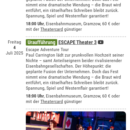
nimmt eine dramatische Wendung – die Braut wird
entführt, ein rätselhaftes Schreiben bleibt zurück.
Spannung, Spiel und Westernflair garantiert!
18:00 Uhr
,
Eisenbahnmuseum, Gramzow
, 60 € oder
mit der
Theatercard
günstiger
Freitag
Uraufführung
ESCAPE Theater 3
4
Escape Adventure Tour
Juli 2025
Paul Carrington lädt zur prunkvollen Hochzeit seiner
Nichte – samt Anteilseignern beider rivalisierender
Eisenbahngesellschaften. Der Höhepunkt: die
geplante Fusion der Unternehmen. Doch das Fest
nimmt eine dramatische Wendung – die Braut wird
entführt, ein rätselhaftes Schreiben bleibt zurück.
Spannung, Spiel und Westernflair garantiert!
18:00 Uhr
,
Eisenbahnmuseum, Gramzow
, 60 € oder
mit der
Theatercard
günstiger