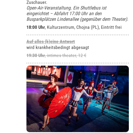
Zuschauer.
Open-Air-Veranstaltung. Ein Shuttlebus ist
eingerichtet – Abfahrt 17:00 Uhr an den
Busparkplätzen Lindenallee (gegenüber dem Theater).
18:00 Uhr
,
Kulturzentrum, Chojna (PL)
, Eintritt frei
Auf alles (k)eine Antwort
wird krankheitsbedingt abgesagt
19:30 Uhr
,
intimes theater
, 12 €