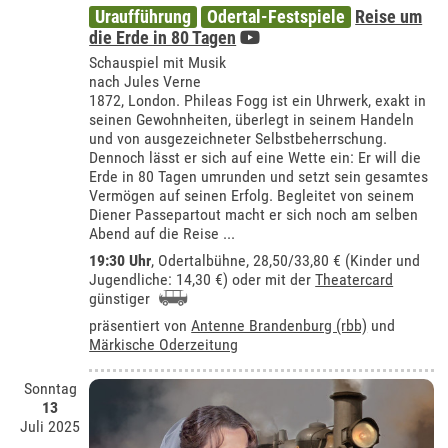
Uraufführung
Odertal-Festspiele
Reise um
die Erde in 80 Tagen
Schauspiel mit Musik
nach Jules Verne
1872, London. Phileas Fogg ist ein Uhrwerk, exakt in
seinen Gewohnheiten, überlegt in seinem Handeln
und von ausgezeichneter Selbstbeherrschung.
Dennoch lässt er sich auf eine Wette ein: Er will die
Erde in 80 Tagen umrunden und setzt sein gesamtes
Vermögen auf seinen Erfolg. Begleitet von seinem
Diener Passepartout macht er sich noch am selben
Abend auf die Reise ...
19:30 Uhr
,
Odertalbühne
, 28,50/33,80 € (Kinder und
Jugendliche: 14,30 €) oder mit der
Theatercard
günstiger
präsentiert von
Antenne Brandenburg (rbb)
und
Märkische Oderzeitung
Sonntag
13
Juli 2025