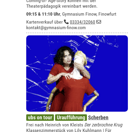
Coming-of- Age-Story können mit der
Theaterpädagogik vereinbart werden.
09:15 & 11:10 Uhr
,
Gymnasium Finow, Finowfurt
Kartenverkauf über
03334/32060
kontakt@gymnasium-finow.com
ubs on tour
Uraufführung
Scherben
Frei nach Heinrich von Kleists
Der zerbrochne Krug
Klassenzimmerstück von Lily Kuhlmann | Für