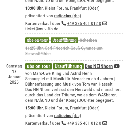
dem NAhUND und der KönigsDOCHter begegnet.
10:00 Uhr
,
Kleist Forum, Frankfurt (Oder)
präsentiert von
radio
eins
(rbb)
Kartenverkauf über
+49 335 401 012 0
ticket@muv-ffo.de
ubs on tour
Uraufführung
Scherben
11:25 Uhr
,
Carl-Friedrich-Gauß-Gymnasium,
Schwedt/Oder
Samstag
ubs on tour
Uraufführung
Das NEINhorn
17
von Marc-Uwe Kling und Astrid Henn
Januar
Schauspiel mit Musik für Menschen ab 4 Jahren |
2026
Bühnenfassung und Musik von Tom van Hasselt
Das NEINhorn verlässt den Herzwald und marschiert
durch das Land der Träume, wo es dem WASbären,
dem NAhUND und der KönigsDOCHter begegnet.
15:00 Uhr
,
Kleist Forum, Frankfurt (Oder)
präsentiert von
radio
eins
(rbb)
Kartenverkauf über
+49 335 401 012 0