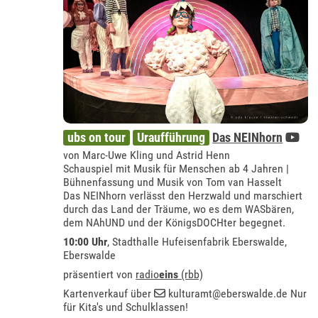
ubs on tour
Uraufführung
Das NEINhorn
von Marc-Uwe Kling und Astrid Henn
Schauspiel mit Musik für Menschen ab 4 Jahren |
Bühnenfassung und Musik von Tom van Hasselt
Das NEINhorn verlässt den Herzwald und marschiert
durch das Land der Träume, wo es dem WASbären,
dem NAhUND und der KönigsDOCHter begegnet.
10:00 Uhr
, Stadthalle Hufeisenfabrik Eberswalde,
Eberswalde
präsentiert von
radio
eins
(rbb)
Kartenverkauf über
kulturamt@eberswalde.de
Nur
für Kita's und Schulklassen!