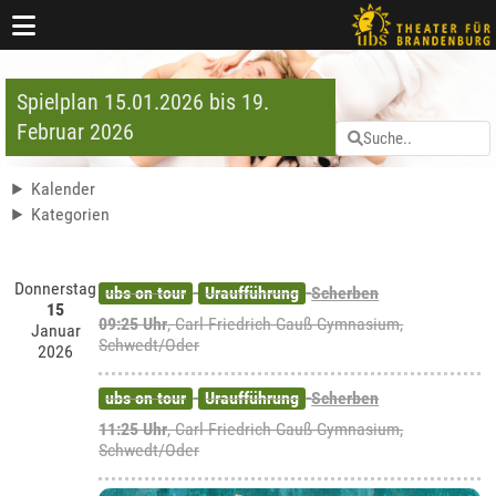
Spielplan 15.01.2026 bis 19.
Februar 2026
Kalender
Kategorien
Donnerstag
ubs on tour
Uraufführung
Scherben
15
09:25 Uhr
,
Carl-Friedrich-Gauß-Gymnasium,
Januar
Schwedt/Oder
2026
ubs on tour
Uraufführung
Scherben
11:25 Uhr
,
Carl-Friedrich-Gauß-Gymnasium,
Schwedt/Oder