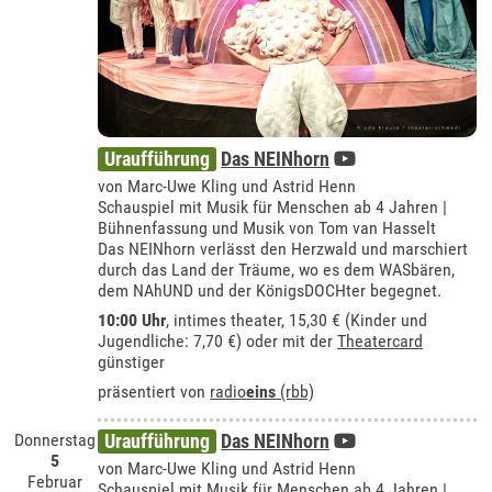
Uraufführung
Das NEINhorn
von Marc-Uwe Kling und Astrid Henn
Schauspiel mit Musik für Menschen ab 4 Jahren |
Bühnenfassung und Musik von Tom van Hasselt
Das NEINhorn verlässt den Herzwald und marschiert
durch das Land der Träume, wo es dem WASbären,
dem NAhUND und der KönigsDOCHter begegnet.
10:00 Uhr
,
intimes theater
, 15,30 € (Kinder und
Jugendliche: 7,70 €) oder mit der
Theatercard
günstiger
präsentiert von
radio
eins
(rbb)
Donnerstag
Uraufführung
Das NEINhorn
5
von Marc-Uwe Kling und Astrid Henn
Februar
Schauspiel mit Musik für Menschen ab 4 Jahren |