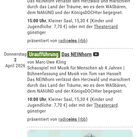
Das NEINhorn verlässt den Herzwald und marschiert
durch das Land der Träume, wo es dem WASbären,
dem NAhUND und der KönigsDOCHter begegnet.
15:00 Uhr
,
Kleiner Saal
, 15,30 € (Kinder und
Jugendliche: 7,70 €) oder mit der
Theatercard
günstiger
präsentiert von
radio
eins
(rbb)
Donnerstag
Uraufführung
Das NEINhorn
2
von Marc-Uwe Kling
April 2026
Schauspiel mit Musik für Menschen ab 4 Jahren |
Bühnenfassung und Musik von Tom van Hasselt
Das NEINhorn verlässt den Herzwald und marschiert
durch das Land der Träume, wo es dem WASbären,
dem NAhUND und der KönigsDOCHter begegnet.
10:00 Uhr
,
Kleiner Saal
, 15,30 € (Kinder und
Jugendliche: 7,70 €) oder mit der
Theatercard
günstiger
präsentiert von
radio
eins
(rbb)