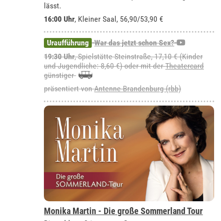
lässt.
16:00 Uhr
,
Kleiner Saal
, 56,90/53,90 €
Uraufführung
War das jetzt schon Sex?
19:30 Uhr
, Spielstätte Steinstraße, 17,10 € (Kinder
und Jugendliche: 8,60 €) oder mit der
Theatercard
günstiger
präsentiert von
Antenne Brandenburg (rbb)
Monika Martin - Die große Sommerland Tour