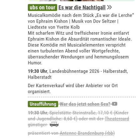
ubs on tour
Es war die Nachtigall
Musicalkomödie nach dem Stück „Es war die Lerche“
von Ephraim Kishon | Musik von Dov Seltzer |
Liedtexte von Yvette Kolb
Mit scharfem Witz und treffsicherer Ironie entlarvt
Ephraim Kishon die Absurdität romantischer Ideale.
Diese Komödie mit Musicalelementen verspricht
einen turbulenten Abend voller Wortgefechte,
überraschender Wendungen und hemmungslosem
Humor.
19:30 Uhr
, Landesbühnentage 2026 - Halberstadt,
Halberstadt
Der Kartenverkauf wird über Anbieter vor Ort
organisiert.
Uraufführung
War das jetzt schon Sex?
19:30 Uhr
, Spielstätte Steinstraße, 17,10 € (Kinder
und Jugendliche: 8,60 €) oder mit der
Theatercard
günstiger
präsentiert von
Antenne Brandenburg (rbb)