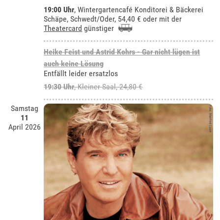
19:00 Uhr
,
Wintergartencafé Konditorei & Bäckerei
Schäpe, Schwedt/Oder
, 54,40 € oder mit der
Theatercard
günstiger
Heike Feist und Astrid Kohrs - Gar nicht lügen ist
auch keine Lösung
Entfällt leider ersatzlos
19:30 Uhr
,
Kleiner Saal
, 24,80 €
Samstag
11
April 2026