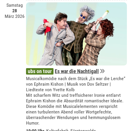
Samstag
28
März 2026
ubs on tour
Es war die Nachtigall
Musicalkomödie nach dem Stück „Es war die Lerche“
von Ephraim Kishon | Musik von Dov Seltzer |
Liedtexte von Yvette Kolb
Mit scharfem Witz und treffsicherer Ironie entlarvt
Ephraim Kishon die Absurdität romantischer Ideale.
Diese Komödie mit Musicalelementen verspricht
einen turbulenten Abend voller Wortgefechte,
überraschender Wendungen und hemmungslosem
Humor.
19:00 Uhr
,
Kulturfabrik, Fürstenwalde