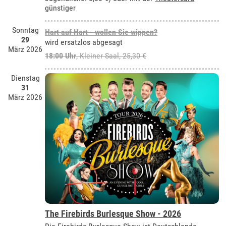
günstiger
Sonntag
Hart auf Hart - wollen Sie wippen?
29
wird ersatzlos abgesagt
März 2026
18:00 Uhr
,
Kleiner Saal
, 25,30 €
Dienstag
31
März 2026
The Firebirds Burlesque Show - 2026