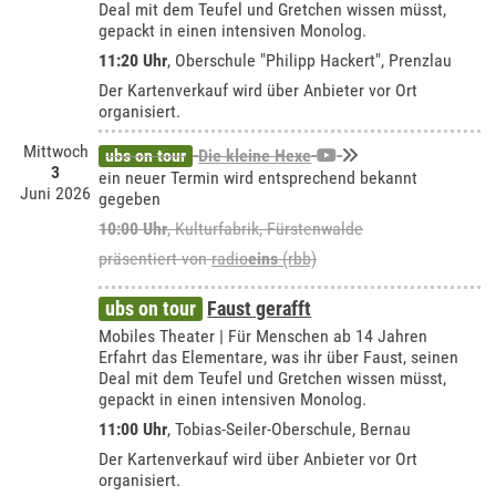
Deal mit dem Teufel und Gretchen wissen müsst,
gepackt in einen intensiven Monolog.
11:20 Uhr
,
Oberschule "Philipp Hackert", Prenzlau
Der Kartenverkauf wird über Anbieter vor Ort
organisiert.
Mittwoch
ubs on tour
Die kleine Hexe
3
ein neuer Termin wird entsprechend bekannt
Juni 2026
gegeben
10:00 Uhr
,
Kulturfabrik, Fürstenwalde
präsentiert von
radio
eins
(rbb)
ubs on tour
Faust gerafft
Mobiles Theater | Für Menschen ab 14 Jahren
Erfahrt das Elementare, was ihr über Faust, seinen
Deal mit dem Teufel und Gretchen wissen müsst,
gepackt in einen intensiven Monolog.
11:00 Uhr
,
Tobias-Seiler-Oberschule, Bernau
Der Kartenverkauf wird über Anbieter vor Ort
organisiert.