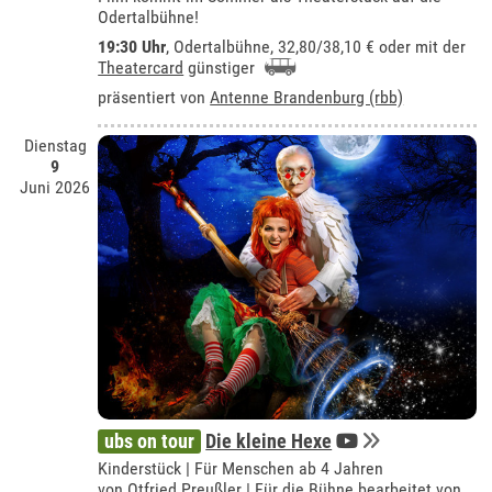
Odertalbühne!
19:30 Uhr
,
Odertalbühne
, 32,80/38,10 € oder mit der
Theatercard
günstiger
präsentiert von
Antenne Brandenburg (rbb)
Dienstag
9
Juni 2026
ubs on tour
Die kleine Hexe
Kinderstück | Für Menschen ab 4 Jahren
von Otfried Preußler | Für die Bühne bearbeitet von