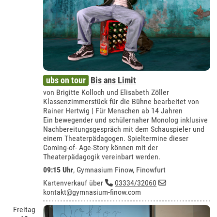
ubs on tour
Bis ans Limit
von Brigitte Kolloch und Elisabeth Zöller
Klassenzimmerstück für die Bühne bearbeitet von
Rainer Hertwig | Für Menschen ab 14 Jahren
Ein bewegender und schülernaher Monolog inklusive
Nachbereitungsgespräch mit dem Schauspieler und
einem Theaterpädagogen. Spieltermine dieser
Coming-of- Age-Story können mit der
Theaterpädagogik vereinbart werden.
09:15 Uhr
,
Gymnasium Finow, Finowfurt
Kartenverkauf über
03334/32060
kontakt@gymnasium-finow.com
Freitag